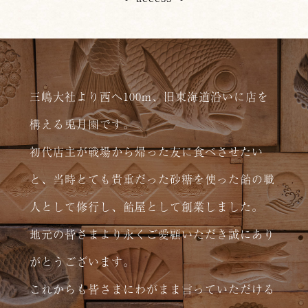
三嶋大社より西へ100m、旧東海道沿いに店を
構える兎月園です。
初代店主が戦場から帰った友に食べさせたい
と、当時とても貴重だった砂糖を使った飴の職
人として修行し、飴屋として創業しました。
地元の皆さまより永くご愛顧いただき誠にあり
がとうございます。
これからも皆さまにわがまま言っていただける